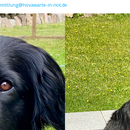
rmittlung@hovawarte-in-not.de