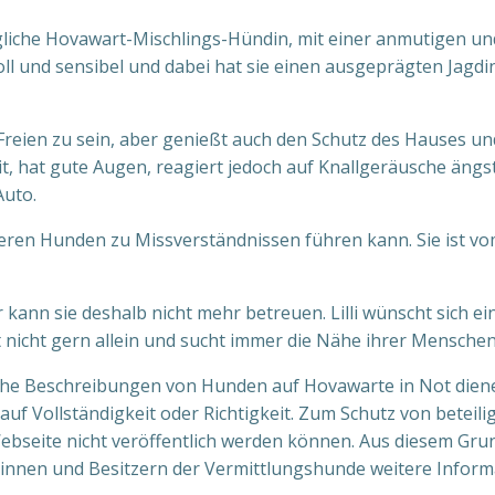
hängliche Hovawart-Mischlings-Hündin, mit einer anmutigen u
l und sensibel und dabei hat sie einen ausgeprägten Jagdin
Freien zu sein, aber genießt auch den Schutz des Hauses und
 hat gute Augen, reagiert jedoch auf Knallgeräusche ängstl
Auto.
eren Hunden zu Missverständnissen führen kann. Sie ist vom
er kann sie deshalb nicht mehr betreuen. Lilli wünscht sich e
st nicht gern allein und sucht immer die Nähe ihrer Menschen
he Beschreibungen von Hunden auf Hovawarte in Not dienen 
 auf Vollständigkeit oder Richtigkeit. Zum Schutz von bete
ebseite nicht veröffentlich werden können. Aus diesem Gru
rinnen und Besitzern der Vermittlungshunde weitere Inform